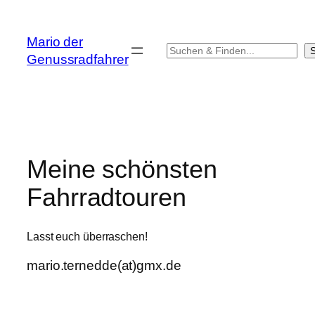
Zum
Inhalt
Mario der
springen
Suchen
Genussradfahrer
Meine schönsten
Fahrradtouren
Lasst euch überraschen!
mario.ternedde(at)gmx.de