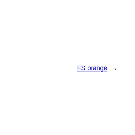
FS orange
→