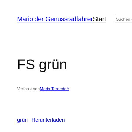
Zum
Inhalt
Mario der Genussradfahrer
Start
Such
springen
FS grün
Verfasst von
Mario Terneddé
grün
Herunterladen